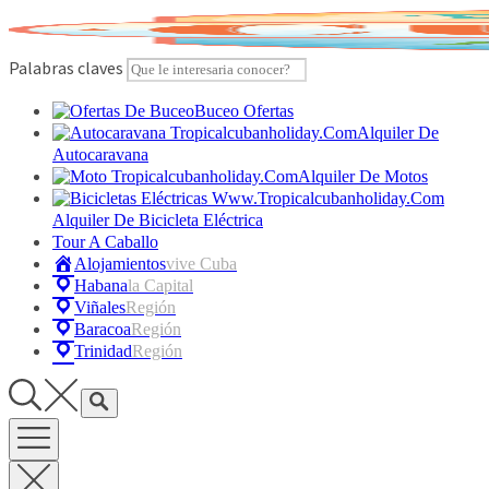
Skip
to
content
Palabras claves
Buceo Ofertas
Alquiler De
Autocaravana
Alquiler De Motos
Alquiler De Bicicleta Eléctrica
Tour A Caballo
Alojamientos
Vive Cuba
Habana
La Capital
Viñales
Región
Baracoa
Región
Trinidad
Región