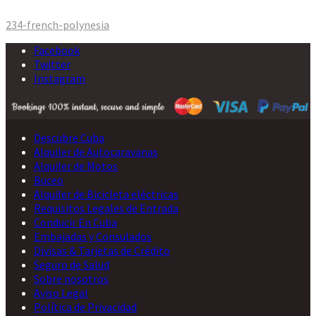
Navegación
234-french-polynesia
de
Facebook
entradas
Twitter
Instagram
Descubre Cuba
Alquiler de Autocaravanas
Alquiler de Motos
Buceo
Alquiler de Bicicleta eléctricas
Requisitos Legales de Entrada
Conducir En Cuba
Embajadas y Consulados
Divisas & Tarjetas de Crédito
Seguro de Salud
Sobre nosotros
Aviso Legal
Política de Privacidad