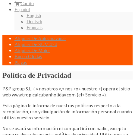
Carrito
Español
English
Deutsch
Français
Alquiler De Autocaravanas
Alquiler De SUV 4×4
Alquiler De Motos
Buceo Ofertas
Playas
Política de Privacidad
P&P group S.L. ( » nosotros «,» nos «o» nuestro «) opera el sitio
web www.tropicalcubanholiday.com (el» Servicio «).
Esta página le informa de nuestras políticas respecto a la
recopilación, uso y divulgación de información personal cuando
utiliza nuestro servicio.
No se usará su información ni compartirá con nadie, excepto
como se describe en esta política de privacidad. Utilizamos su