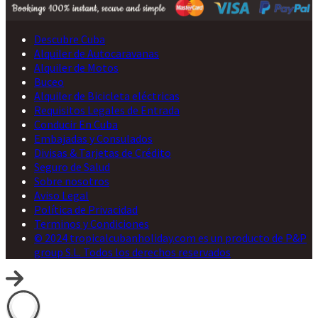
Descubre Cuba
Alquiler de Autocaravanas
Alquiler de Motos
Buceo
Alquiler de Bicicleta eléctricas
Requisitos Legales de Entrada
Conducir En Cuba
Embajadas y Consulados
Divisas & Tarjetas de Crédito
Seguro de Salud
Sobre nosotros
Aviso Legal
Política de Privacidad
Terminos y Condiciones
© 2024 tropicalcubanholiday.com es un producto de P&P
group S.L. Todos los derechos reservados