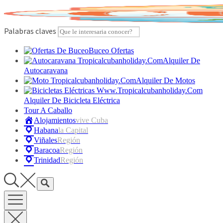
Skip
to
content
Palabras claves
Buceo Ofertas
Alquiler De
Autocaravana
Alquiler De Motos
Alquiler De Bicicleta Eléctrica
Tour A Caballo
Alojamientos
Vive Cuba
Habana
La Capital
Viñales
Región
Baracoa
Región
Trinidad
Región