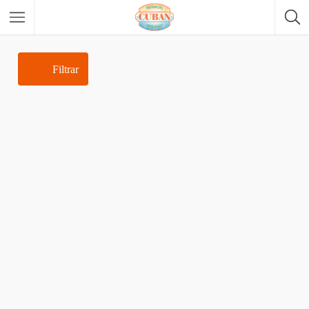
Buceo Ofertas
Filtrar
Alquiler De Autocaravana
Alquiler De Motos
Alquiler De Bicicleta Eléctrica
Tour A Caballo
Alojamientos
Vive Cuba
Habana
La Capital
Viñales
Región
Baracoa
Región