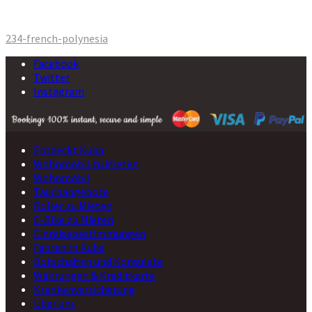
Beitrags-
234-french-polynesia
Navigation
Facebook
Twitter
Instagram
Entdeckt Kuba
Wohnmobil zu Mieten
Wohnmobil
Tauchangebote
Roller zu Mieten
E-Bike zu Mieten
Einreisebestimmungen
Fahren In Kuba
Botschaften und Konsulate
Währungen & Kreditkarte
Krankenversicherung
Über uns