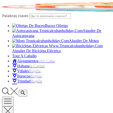
Skip
to
content
Palabras claves
Buceo Ofertas
Alquiler De
Autocaravana
Alquiler De Motos
Alquiler De Bicicleta Eléctrica
Tour A Caballo
Alojamientos
Vive Cuba
Habana
La Capital
Viñales
Región
Baracoa
Región
Trinidad
Región