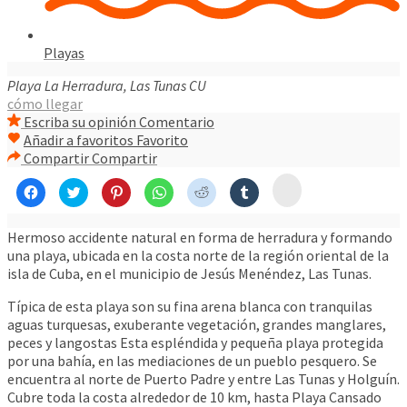
Playas
Playa La Herradura, Las Tunas
CU
cómo llegar
Escriba su opinión
Comentario
Añadir a favoritos
Favorito
Compartir
Compartir
Click
Click
Click
Click
Click
Click
Click
to
to
to
to
to
to
to
share
share
share
share
share
share
share
on
on
on
on
on
on
on
Mail
Facebook
Twitter
Pinterest
WhatsApp
Reddit
Tumblr
Hermoso accidente natural en forma de herradura y formando
(Opens
(Opens
(Opens
(Opens
(Opens
(Opens
(Opens
in
una playa, ubicada en la costa norte de la región oriental de la
in
in
in
in
in
in
new
new
new
new
new
new
new
isla de Cuba, en el municipio de Jesús Menéndez, Las Tunas.
window)
window)
window)
window)
window)
window)
window)
Típica de esta playa son su fina arena blanca con tranquilas
aguas turquesas, exuberante vegetación, grandes manglares,
peces y langostas Esta espléndida y pequeña playa protegida
por una bahía, en las mediaciones de un pueblo pesquero. Se
encuentra al norte de Puerto Padre y entre Las Tunas y Holguín.
Cubre toda la costa alrededor de 10 km, hasta Playa Cansado