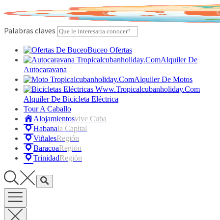
Skip
to
content
Palabras claves
Buceo Ofertas
Alquiler De
Autocaravana
Alquiler De Motos
Alquiler De Bicicleta Eléctrica
Tour A Caballo
Alojamientos
Vive Cuba
Habana
La Capital
Viñales
Región
Baracoa
Región
Trinidad
Región