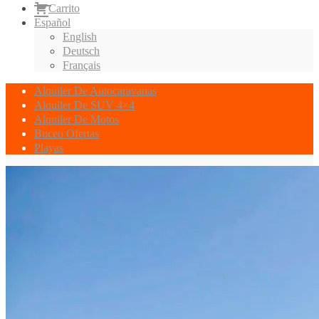
Carrito
Español
English
Deutsch
Français
Alquiler De Autocaravanas
Alquiler De SUV 4×4
Alquiler De Motos
Buceo Ofertas
Playas