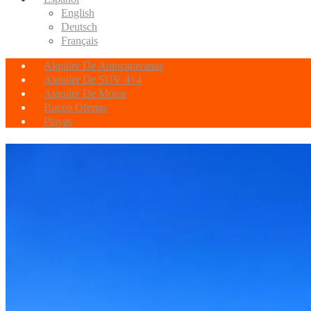
English
Deutsch
Français
Alquiler De Autocaravanas
Alquiler De SUV 4×4
Alquiler De Motos
Buceo Ofertas
Playas