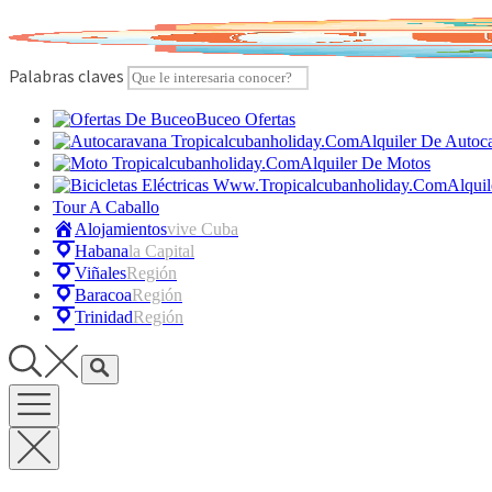
Skip
to
content
Palabras claves
Buceo Ofertas
Alquiler De Autoc
Alquiler De Motos
Alquil
Tour A Caballo
Alojamientos
Vive Cuba
Habana
La Capital
Viñales
Región
Baracoa
Región
Trinidad
Región