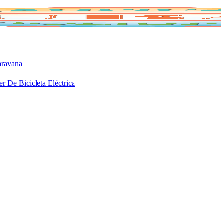
aravana
er De Bicicleta Eléctrica