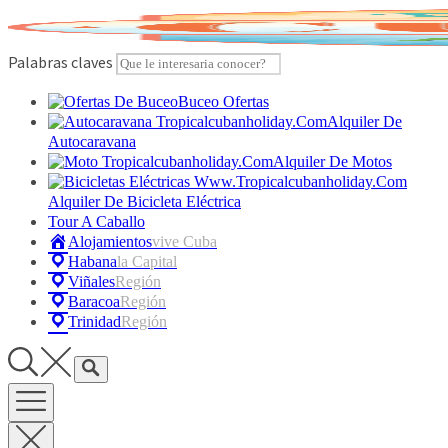
Skip
to
content
Palabras claves
Buceo Ofertas
Alquiler De
Autocaravana
Alquiler De Motos
Alquiler De Bicicleta Eléctrica
Tour A Caballo
Alojamientos
Vive Cuba
Habana
La Capital
Viñales
Región
Baracoa
Región
Trinidad
Región