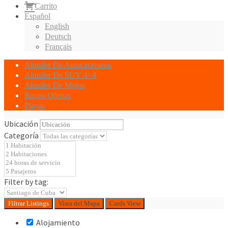
Carrito
Español
English
Deutsch
Français
Alquiler De Autocaravanas
Alquiler De SUV 4×4
Alquiler De Motos
Buceo Ofertas
Playas
Ubicación
Categoría
Filter by tag:
Filtrar
Listings
Vista del Mapa
Cards View
Alojamiento