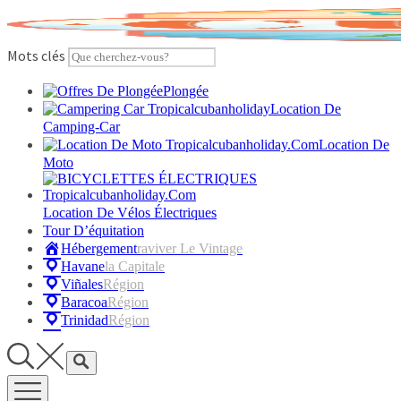
Skip
to
content
Mots clés
Plongée
Location De
Camping-Car
Location De
Moto
Location De Vélos Électriques
Tour D’équitation
Hébergement
Raviver Le Vintage
Havane
La Capitale
Viñales
Région
Baracoa
Région
Trinidad
Région