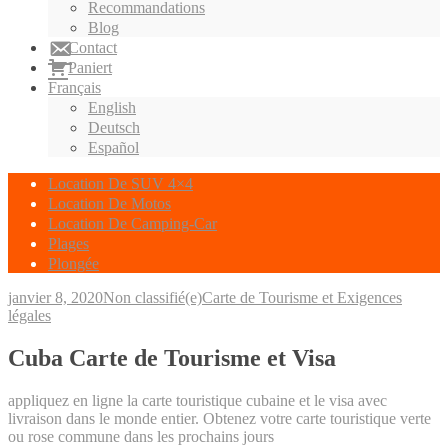
Recommandations
Blog
Contact
Paniert
Français
English
Deutsch
Español
Location De SUV 4×4
Location De Motos
Location De Camping-Car
Plages
Plongée
janvier 8, 2020
Non classifié(e)
Carte de Tourisme et Exigences
légales
Cuba Carte de Tourisme et Visa
appliquez en ligne la carte touristique cubaine et le visa avec
livraison dans le monde entier. Obtenez votre carte touristique verte
ou rose commune dans les prochains jours