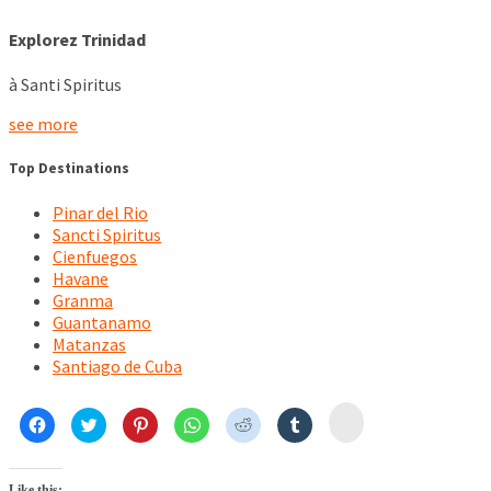
Explorez Trinidad
à Santi Spiritus
see more
Top Destinations
Pinar del Rio
Sancti Spiritus
Cienfuegos
Havane
Granma
Guantanamo
Matanzas
Santiago de Cuba
Click
Click
Click
Click
Click
Click
Click
to
to
to
to
to
to
to
share
share
share
share
share
share
share
on
on
on
on
on
on
on
Mail
Facebook
Twitter
Pinterest
WhatsApp
Reddit
Tumblr
(Opens
(Opens
(Opens
(Opens
(Opens
(Opens
(Opens
Like this: