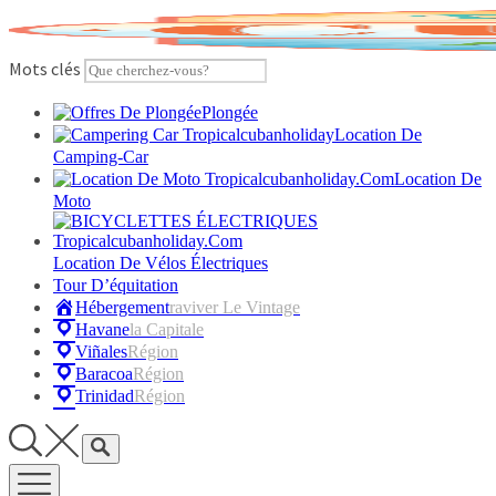
Skip
to
content
Mots clés
Plongée
Location De
Camping-Car
Location De
Moto
Location De Vélos Électriques
Tour D’équitation
Hébergement
Raviver Le Vintage
Havane
La Capitale
Viñales
Région
Baracoa
Région
Trinidad
Région