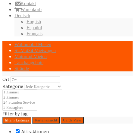
Kontakt
Warenkorb
Deutsch
English
Español
Français
Wohnmobil Mieten
SUV 4×4 Mietwagen
Motorrad Mieten
Tauchangebote
Strände
Ort
Kategorie
Filter by tag:
filtern
Listings
Kartenansicht
Cards View
Attraktionen