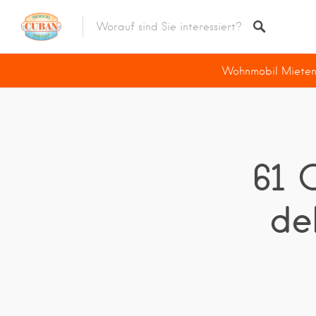
Tauchangebote
Wohnmobil Miete
Wohnmobilvermietung
Rollerverleih
E-Bike Verleih
61 
Pferdetour
de
Unterkunft
Erleben Die Vintage
Havanna
Die Hauptstadt
Viñales
Region