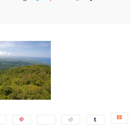
L
L
L
L
L
L
I
I
I
I
I
I
I
C
C
C
C
C
C
C
K
K
K
K
K
K
K
T
T
T
T
T
T
T
O
O
O
O
O
O
O
S
S
S
S
S
S
S
H
H
H
H
H
H
H
A
A
A
A
A
A
A
R
R
R
R
R
R
R
E
E
E
E
E
E
E
O
O
O
O
O
O
O
N
N
N
N
N
N
N
M
F
T
P
W
R
T
A
A
W
I
H
E
U
I
C
I
N
A
D
M
L
E
T
T
T
D
B
(
B
T
E
S
I
L
O
O
E
R
A
T
R
P
O
R
E
P
(
(
E
K
(
S
P
O
O
N
(
O
T
(
P
P
S
O
P
(
O
E
E
I
P
E
O
P
N
N
N
E
N
P
E
S
S
N
N
S
E
N
I
I
E
S
I
N
S
N
N
W
I
N
S
I
N
N
W
N
N
I
N
E
E
I
N
E
N
N
W
W
N
E
W
N
E
W
W
D
W
W
E
W
I
I
O
W
I
W
W
N
N
W
I
N
W
I
D
D
)
N
D
I
N
O
O
D
O
N
D
W
W
C
O
W
D
O
)
)
C
C
C
C
C
L
W
)
O
W
L
L
L
L
L
I
)
W
)
I
I
I
I
I
C
)
C
C
C
C
C
K