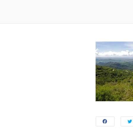
Baracoa
Region
Trinidad
Region
C
L
I
C