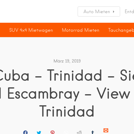
Auto Mieten
Ent
n
SUV 4×4 Mietwagen
Motorrad Mieten
Tauchange
März 19, 2019
Cuba – Trinidad – Si
l Escambray – View
Trinidad
C
C
C
C
C
C
C
L