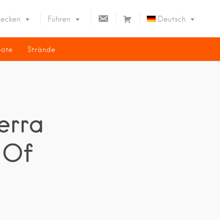
K
W
decken
Führen
Deutsch
O
A
N
R
bote
Strände
T
E
English
A
N
Español
K
K
T
O
Français
R
B
erra
 Of