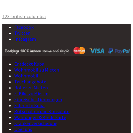
Beitrags-
123-british-columbia
Navigation
Facebook
Twitter
Instagram
Entdeckt Kuba
Wohnmobil zu Mieten
Wohnmobil
Tauchangebote
Roller zu Mieten
E-Bike zu Mieten
Einreisebestimmungen
Fahren In Kuba
Botschaften und Konsulate
Währungen & Kreditkarte
Krankenversicherung
Über uns