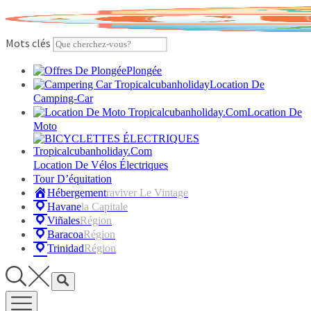
Skip
to
content
Mots clés
Plongée
Location De
Camping-Car
Location De
Moto
Location De Vélos Électriques
Tour D’équitation
Hébergement
Raviver Le Vintage
Havane
La Capitale
Viñales
Région
Baracoa
Région
Trinidad
Région