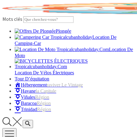
Skip
to
content
Mots clés
Plongée
Location De
Camping-Car
Location De
Moto
Location De Vélos Électriques
Tour D’équitation
Hébergement
Raviver Le Vintage
Havane
La Capitale
Viñales
Région
Baracoa
Région
Trinidad
Région