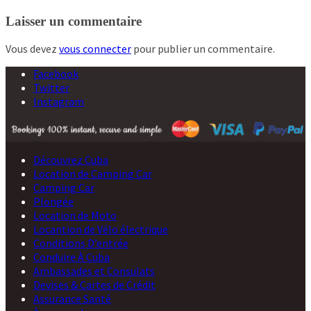
de
Laisser un commentaire
l’article
Vous devez
vous connecter
pour publier un commentaire.
Facebook
Twitter
Instagram
Découvrez Cuba
Location de Camping Car
Camping Car
Plongée
Location de Moto
Locantion de Vélo électrique
Conditions D’entrée
Conduire À Cuba
Ambassades et Consulats
Devises & Cartes de Crédit
Assurance Santé