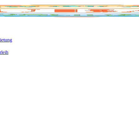
ietung
rleih