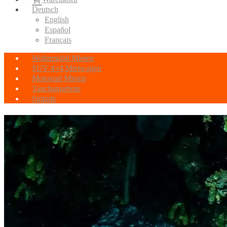
Deutsch
English
Español
Français
Wohnmobil Mieten
SUV 4×4 Mietwagen
Motorrad Mieten
Tauchangebote
Strände